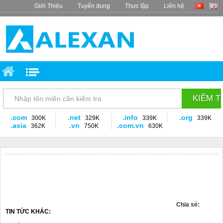
Giới Thiệu
Tuyển dụng
Thực tập
Liên hệ
.com
.net
.info
.org
300K
329K
339K
339K
.asia
.vn
.com.vn
362K
750K
630K
Chia sẻ:
TIN TỨC KHÁC: