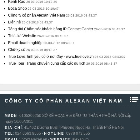
Kênh Rao
26-03-2016 10:12:30
Boca Shop
26-03-2016 10:10:47
Công ty cổ phần Alexan Việt Nam
26-03-2016 08:43:37
Liên hệ
26-03-2016 08:43:37
Tổng đài Chăm sóc khách hàng IP Contact Center
26-03-2016 08:43:37
Thiết kế Website
26-03-2016 08:43:37
Email doanh nghiệp
26-03-2016 08:43:37
Chữ ký số
26-03-2016 08:43:37
True Love: tình yêu có ở nơi đây - www.truelove.vn
26-03-2016 08:43:37
True Tour: Trang chuyên cung cấp các du lịch
26-03-2016 08:43:37
CÔNG TY CỔ PHẦN ALEXAN VIỆT NAM
: 0105309250 SỞ KẾ HOẠCH & ĐẦU TƯ THÀNH PHỐ HÀ NỘI cấp
MSDN
ngày 16/05/2011
: 45/462 Đường Bưởi, Phường Ngọc Hà, Thành Phố Hà Nội
ĐỊA CHỈ
: 024 6663 9555 -
: 0978 073 555
TEL
HOTLINE
: info@alexan.vn -
: alexan.vn
EMAIL
WEBSITE